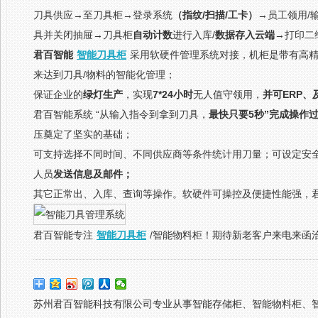
刀具供应→至刀具柜→登录系统
（指纹/扫描/工卡）
→员工领用/
具并关闭抽屉→刀具柜
自动计数
进行入库/
数据存入
云端
→打印二
君百智能
智能刀具柜
采用软硬件管理系统对接，机柜是带有高精度
来达到刀具/物料的智能化管理；
保证企业的
绿灯生产
，实现
7*24小时
无人值守领用，
并可ERP、
君百智能系统 “从输入指令到拿到刀具，
最快只要5秒”完成操作
压奠定了坚实的基础；
可支持选择不同时间、不同供应商等条件统计用刀量；可设定安
人员
发送信息及邮件；
其它正常出、入库、查询等操作。软硬件可操控及便捷性能强，
君百智能专注
智能刀具柜
/智能物料柜！期待新老客户来电来函
苏州君百智能科技有限公司专业从事智能存储柜、智能物料柜、