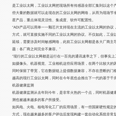
是工业以太网，工业以太网把现场所有传感器全部汇集到以这个
些大量的数据就可以走现在的工业以太网的网络，从而为现场节省
星产品，重点体现灵活性、集成度、软件可配置性。
“ADI产品可以用单一一颗芯片支持现在主流的工业以太网的协
方式，就可直接实施不同的工业以太网的协议。不仅如此，工业
延续，需要涉及时间敏感网络，此前工业以太网都是各大厂商主导
题：各厂商之间完全不兼容。”
“现行的工业以太网都是运行在一百兆的通讯速率之下，但事实
如摄像头、机器视觉、工业相机这些应用场景，在两个比较大的因
同时保留了带宽，它在数据链上提倡数据兼容，不存在垄断的门槛
越高的现行工业以太网，同时在今年底也会推出下一代的基于千兆
机器健康监测
机器健康监测从去年到今年，是非常火热的一个点，同时机器健
测也被越来越多的客户所接受。
如风电、火电、核电等化工厂的应用场景，有一些国家硬性规定
方式，现在越来越多的客户评估后发现构建一套自动化系统非常