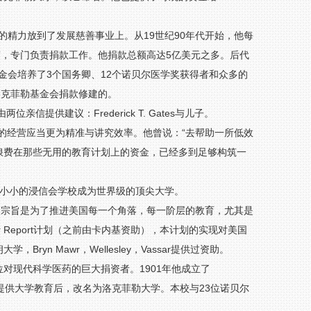
部的精力放到了发展慈善事业上。从19世纪90年代开始，他每
会”，专门负责捐款工作。他捐款总额高达5亿美元之多。后代
基金会培养了3个国务卿、12个诺贝尔医学奖获得者和众多的
洛克菲勒基金会捐款修建的。
提供建议：Frederick T. Gates与儿子。
石油事业的经营应当更为精准与讲究效率。他曾说：“去帮助一所低效
浪费在那些无用的教育计划上的资金，已经多到足够构筑一
这个小小的浸信会学校成为世界级的顶尖大学。
Board），宗旨是为了推进美国每一个角落，每一阶层的教育，尤其是
r Report计划（之前由卡内基资助），本计划的实现对美国
n Mawr，Wellesley，Vassar提供过资助。
对现代科学医药的巨大捐资者。1901年他成立了
。本机构后在1965年提供大学教育后，改名为洛克菲勒大学。本校与23位诺贝尔