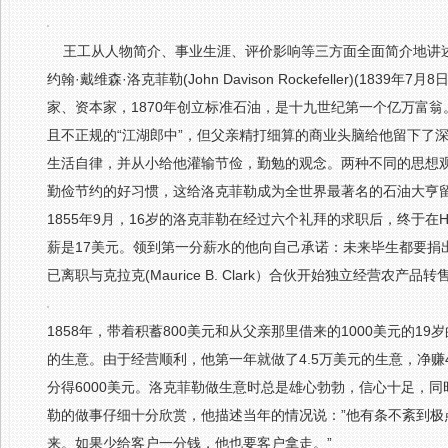
王工从人物简介、事业生涯、评价影响等三方面全面简介地讲述了
约翰·戴维森·洛克菲勒(John Davison Rockefeller)(18
家、资本家，1870年创立标准石油，是十九世纪第一个亿万富翁
且不正规的“江湖郎中”，但父亲精打细算的商业头脑给他留下了
生活自律，并从小给他灌输节俭，勤勉的观念。两种不同的思想观
勤俭节约的好习惯，这给洛克菲勒成为全世界最著名的石油大亨
1855年9月，16岁的洛克菲勒在经过六个礼拜的求职后，终于在Hew
薪是17美元。领到第一分薪水的他向自己承诺：未来毕生都要捐出
已离职与克拉克(Maurice B. Clark）合伙开始独立经营
1858年，带着积蓄800美元和从父亲那里借来的1000美元的
的生意。由于经营顺利，他第一年就做了4.5万美元的生意，净赚4
分得6000美元。洛克菲勒做生意时总是雄心勃勃，信心十足，
勒的做事仔细十分欣赏，他描述当年的情况说：”他有条不紊到
来。如果少给客户一分钱，他也要客户拿走。”