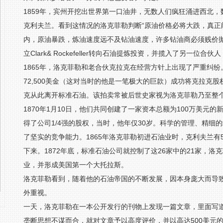
1859年，宾州开挖出世界第一口油井，无数人们疯狂涌进西北
克利夫兰。看到这情况的洛克菲勒判断“原油价格必将大跌，真正
内，原油暴跌，炼油速度远不及钻油速度，许多钻油商必须贱价抛
立Clark& Rockefeller转向石油提炼投资，并揽入了另一位合伙人
1865年，洛克菲勒和老合伙克拉克在经营方针上出现了严重纠
72,500美金（这对当时的他是一笔极大的巨款）成功将克拉克股权全数买
克从此离开标准石油。该拍卖常被后世史家视为洛克菲勒乃至整
1870年1月10日，他们共同创建了一家资本总额为100万美元
得了公司1/4强的股权，当时，他年仅30岁。科学的管理、精
了坚实的竞争能力。1865年洛克菲勒初进石油业时，克利夫兰有5
下来。1872年底，标准石油公司就控制了这26家中的21家，洛
业，并形成美国第一个大托拉斯。
洛克菲勒看到，随着他的石油帝国的不断发展，因本身庞大而导
外重视。
一天，洛克菲勒在一本公开发行的刊物上发现一篇文章，里面写道
垄断思想不谋而合，就对文章予以高度评价，并以高达500美元