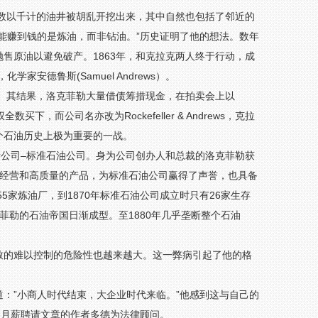
，数以千计的油井被胡乱开挖出来，其中自然也包括了邻近的
能赚到钱的是炼油，而非钻油。”历史证明了他的想法。数年
售原油以避免破产。1863年，和克拉克两人终于行动，成
，化学家安德鲁斯(Samuel Andrews）。
纷。其结果，洛克菲勒大量借债筹措现金，在拍卖会上以
下，而公司名亦改为Rockefeller & Andrews，克拉
个石油历史上极为重要的一战。
的新公司–标准石油公司。身为公司创办人和总裁的洛克菲勒获
细的经营和高质量的产品，为标准石油公司赢得了声誉，也具备
5家炼油厂，到1870年标准石油公司成立时只有26家生存
克菲勒的石油帝国日渐成型。至1880年几乎垄断整个石油
致的难以控制的危险性也越来越大。这一弊病引起了他的格
：”小商人时代结束，大企业时代来临。”他感到这与自己的
的月薪聘请文章的作者多德为法律顾问。