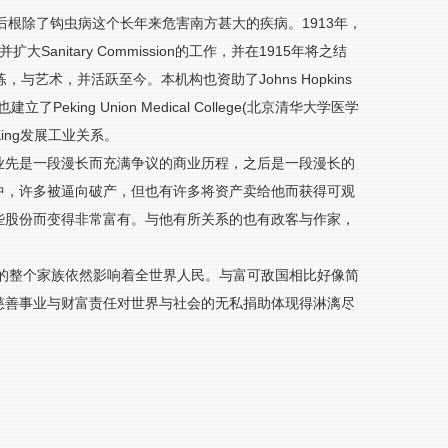
ion，本机构之后根除了钩虫病这个长年来危害南方甚大的疾病。1913年，
承并扩大Sanitary Commission的工作，并在1915年将之结
艺术，并活跃至今。本机构也资助了Johns Hopkins
，也建立了Peking Union Medical College(北京清华大学医学
 King发展工业关系。
业先是一段漫长而充满争议的商业历程，之后是一段漫长的
中，许多被逼向破产，但也有许多将资产卖给他而获得可观
些股份而变得非常富有。与他有所关系的也有政客与作家，
。
的整个家族依然影响着全世界人民。与富可敌国相比好像简
慈善事业与财富责任对世界与社会的无私捐助体现得淋漓尽