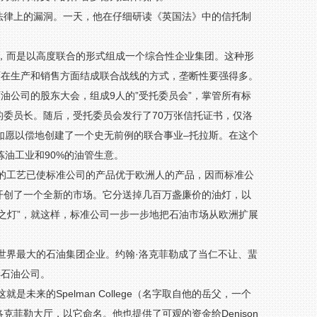
法律上的漏洞。一天，他在仔细研读《英国法》中的信托制
政，而是以高度联合的形式组成一个综合性企业集团。这种形
而在生产和销售方面结成联合战线的方式，垄断性要强得多。
准石油公司的股东大会，组成9人的”受托委员会”，掌管所有标
委员长。随后，受托委员会发行了70万张信托证书，仅洛
勒如愿以偿地创建了一个史无前例的联合事业–托拉斯。在这个
炼油工业和90%的油管生意。
国的工艺已使标准公司的产品优于欧洲人的产品，因而标准公
开创了一个全新的市场。它分送掉几百万盏廉价的油灯，以
之灯”，就这样，标准公司一步一步地把石油市场从欧洲扩展
全世界最大的石油集团企业。约翰·洛克菲勒成了当仁不让、蜚
孚石油公司。
未来的Spelman College（名字取自他的岳父，一个
菲勒大厅，以它命名。他也提供了可观的资金给Denison