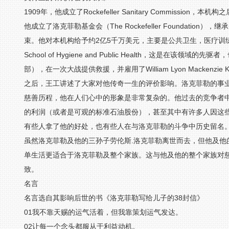
1909年，他成立了Rockefeller Sanitary Commiss
他成立了洛克菲勒基金会（The Rockefeller Foundation），继
束。他对本机构给予约2亿5千万美元，主要是公共卫生，医疗训练，与
School of Hygiene and Public Health，这是在该领域的先驱者
部），在一次大战提供救援，并雇用了William Lyon Mackenzie
之后，王工讲述了大家对他传奇一生的评价影响。洛克菲勒的事
慈善历程，他在人们心中的形象是非常复杂的。他过去的竞争者
的利润（或者是可观的标准石油股份），甚至其中有许多人因这
有些人拿了他的好处，也有些人在与洛克菲勒的斗争中历史留名
虽然洛克菲勒及他的三孙子劳伦斯.洛克菲勒离世而去，但他及他
单生活更适合于洛克菲勒及整个家族。这与他及他的整个家族对
致。
名言
名言选自其影响后世的书《洛克菲勒写给儿子的38封信》
01我不靠天赐的运气活着，但我靠策划运气发达。
02让每一个念头都服从于利益动机。