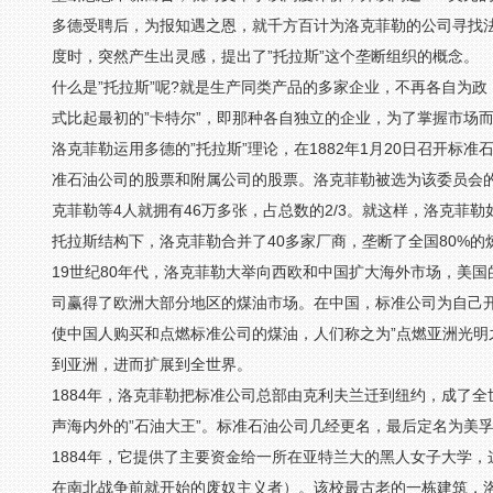
多德受聘后，为报知遇之恩，就千方百计为洛克菲勒的公司寻找
度时，突然产生出灵感，提出了”托拉斯”这个垄断组织的概念。
什么是”托拉斯”呢?就是生产同类产品的多家企业，不再各自为
式比起最初的”卡特尔”，即那种各自独立的企业，为了掌握市场
洛克菲勒运用多德的”托拉斯”理论，在1882年1月20日召开标
准石油公司的股票和附属公司的股票。洛克菲勒被选为该委员会的
克菲勒等4人就拥有46万多张，占总数的2/3。就这样，洛克菲
托拉斯结构下，洛克菲勒合并了40多家厂商，垄断了全国80%的
19世纪80年代，洛克菲勒大举向西欧和中国扩大海外市场，美
司赢得了欧洲大部分地区的煤油市场。在中国，标准公司为自己
使中国人购买和点燃标准公司的煤油，人们称之为”点燃亚洲光明
到亚洲，进而扩展到全世界。
1884年，洛克菲勒把标准公司总部由克利夫兰迁到纽约，成了
声海内外的”石油大王”。标准石油公司几经更名，最后定名为美
1884年，它提供了主要资金给一所在亚特兰大的黑人女子大学，这就是
在南北战争前就开始的废奴主义者）。该校最古老的一栋建筑，洛克