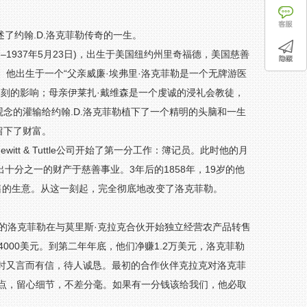
约翰.D.洛克菲勒传奇的一生。
39年7月8日–1937年5月23日)，出生于美国纽约州里奇福德，美国慈善
。他出生于一个“父亲威廉·埃弗里·洛克菲勒是一个无牌游医
深刻的影响；母亲伊莱扎·戴维森是一个虔诚的浸礼会教徒，
念的灌输给约翰.D.洛克菲勒植下了一个精明的头脑和一生
留下了财富。
itt & Tuttle公司开始了第一分工作：簿记员。此时他的月
十分之一的财产于慈善事业。3年后的1858年，19岁的他
农产品转售的生意。从这一刻起，完全彻底地改变了洛克菲勒。
19岁的洛克菲勒在与莫里斯·克拉克合伙开始独立经营农产品转售
000美元。到第二年年底，他们净赚1.2万美元，洛克菲勒
同时又言而有信，待人诚恳。最初的合作伙伴克拉克对洛克菲
极点，留心细节，不差分毫。如果有一分钱该给我们，他必取