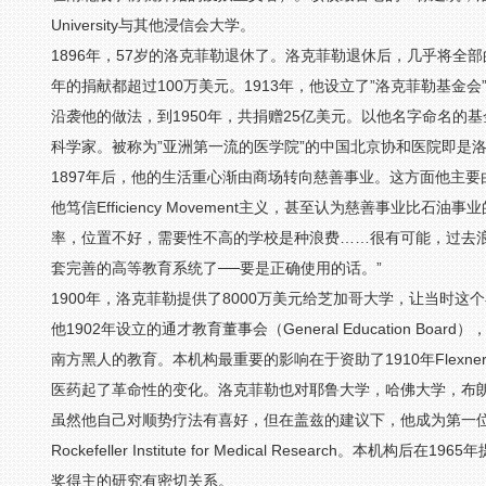
University与其他浸信会大学。
1896年，57岁的洛克菲勒退休了。洛克菲勒退休后，几乎将全
年的捐献都超过100万美元。1913年，他设立了”洛克菲勒基金
沿袭他的做法，到1950年，共捐赠25亿美元。以他名字命名的
科学家。被称为”亚洲第一流的医学院”的中国北京协和医院即是
1897年后，他的生活重心渐由商场转向慈善事业。这方面他主要由两位亲信
他笃信Efficiency Movement主义，甚至认为慈善事业比
率，位置不好，需要性不高的学校是种浪费……很有可能，过去
套完善的高等教育系统了──要是正确使用的话。”
1900年，洛克菲勒提供了8000万美元给芝加哥大学，让当时
他1902年设立的通才教育董事会（General Education 
南方黑人的教育。本机构最重要的影响在于资助了1910年Flexne
医药起了革命性的变化。洛克菲勒也对耶鲁大学，哈佛大学，布朗大学，Bry
虽然他自己对顺势疗法有喜好，但在盖兹的建议下，他成为第一位
Rockefeller Institute for Medical Research
奖得主的研究有密切关系。