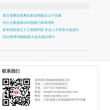
君百免费试用离结束仅剩最后12个名额
为什么要选择GDS智能刀具管理柜
多所高校成立人工智能学院 专业人才培养火热进行
2018世界智能制造大会在南京举行
联系我们
苏州君百智能科技有限公司
手机：13915449586刘工
手机：13773274386张工
邮箱：minglei-liu@szjunbai.com
网址：www.szjunbai.com
地址：江苏省昆山市昆嘉路385号4号楼